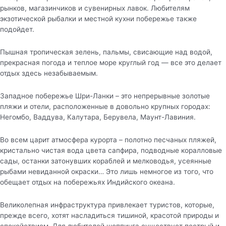
рынков, магазинчиков и сувенирных лавок. Любителям
экзотической рыбалки и местной кухни побережье также
подойдет.
Пышная тропическая зелень, пальмы, свисающие над водой,
прекрасная погода и теплое море круглый год — все это делает
отдых здесь незабываемым.
Западное побережье Шри-Ланки – это непрерывные золотые
пляжи и отели, расположенные в довольно крупных городах:
Негомбо, Ваддува, Калутара, Берувела, Маунт-Лавиния.
Во всем царит атмосфера курорта – полотно песчаных пляжей,
кристально чистая вода цвета сапфира, подводные коралловые
сады, останки затонувших кораблей и мелководья, усеянные
рыбами невиданной окраски… Это лишь немногое из того, что
обещает отдых на побережьях Индийского океана.
Великолепная инфраструктура привлекает туристов, которые,
прежде всего, хотят насладиться тишиной, красотой природы и
спокойствием. Для любителей шоппинга существует пестрый и