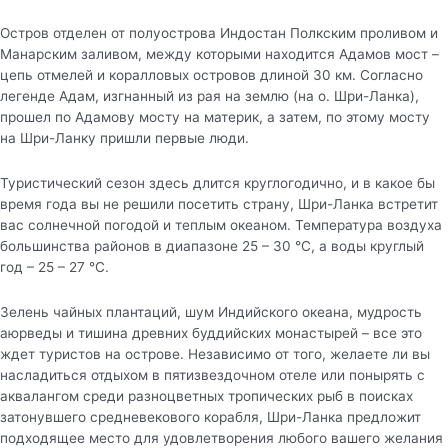
Остров отделен от полуострова Индостан Полкским проливом и
Манарским заливом, между которыми находится Адамов мост –
цепь отмелей и коралловых островов длиной 30 км. Согласно
легенде Адам, изгнанный из рая на землю (на о. Шри-Ланка),
прошел по Адамову мосту на материк, а затем, по этому мосту
на Шри-Ланку пришли первые люди.
Туристический сезон здесь длится круглогодично, и в какое бы
время года вы не решили посетить страну, Шри-Ланка встретит
вас солнечной погодой и теплым океаном. Температура воздуха
большинства районов в диапазоне 25 – 30 °С, а воды круглый
год – 25 – 27 °С.
Зелень чайных плантаций, шум Индийского океана, мудрость
аюрведы и тишина древних буддийских монастырей – все это
ждет туристов на острове. Независимо от того, желаете ли вы
насладиться отдыхом в пятизвездочном отеле или понырять с
аквалангом среди разноцветных тропических рыб в поисках
затонувшего средневекового корабля, Шри-Ланка предложит
подходящее место для удовлетворения любого вашего желания